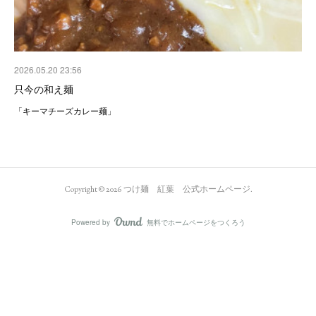
2026.05.20 23:56
只今の和え麺
「キーマチーズカレー麺」
Copyright ©
2026
つけ麺 紅葉 公式ホームページ
.
Powered by
無料でホームページをつくろう
AmebaOwnd
フォロー