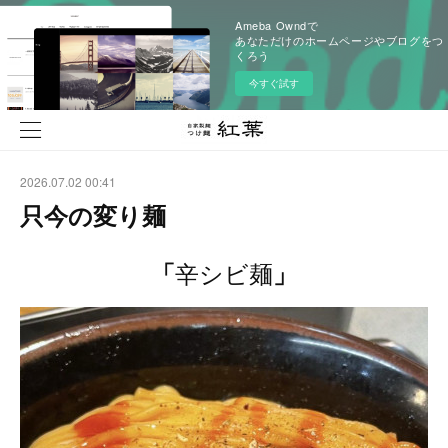
Ameba Owndで
あなただけのホームページやブログをつ
くろう
今すぐ試す
2026.07.02 00:41
只今の変り麺
辛シビ麺
「
」